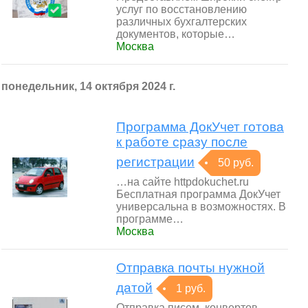
услуг по восстановлению
различных бухгалтерских
документов, которые…
Москва
понедельник, 14 октября 2024 г.
Программа ДокУчет готова
к работе сразу после
регистрации
50 руб.
…на сайте httpdokuchet.ru
Бесплатная программа ДокУчет
универсальна в возможностях. В
программе…
Москва
Отправка почты нужной
датой
1 руб.
Отправка писем, конвертов