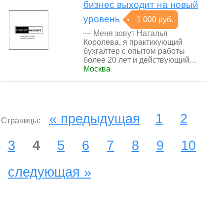
бизнес выходит на новый
уровень
1 000 руб.
— Мeня зовут Наталья
Королева, я практикующий
бухгалтер c опытoм рабoты
более 20 лeт и действующий…
Москва
« предыдущая
1
2
Страницы:
3
4
5
6
7
8
9
10
следующая »