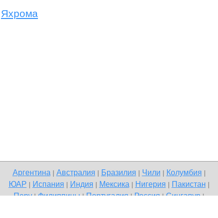
Яхрома
Аргентина
Австралия
Бразилия
Чили
Колумбия
|
|
|
|
|
ЮАР
Испания
Индия
Мексика
Нигерия
Пакистан
|
|
|
|
|
|
Перу
Филиппины
Португалия
Россия
Сингапур
|
|
|
|
|
Великобритания
США
Венесуэла
|
|