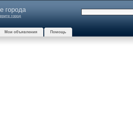
е города
ерите город
Мои объявления
Помощь