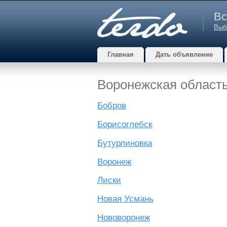
Вс
Выб
Главная
Дать объявление
Воронежская област
Бобров
Борисоглебск
Бутурлиновка
Воронеж
Лиски
Новая Усмань
Нововоронеж