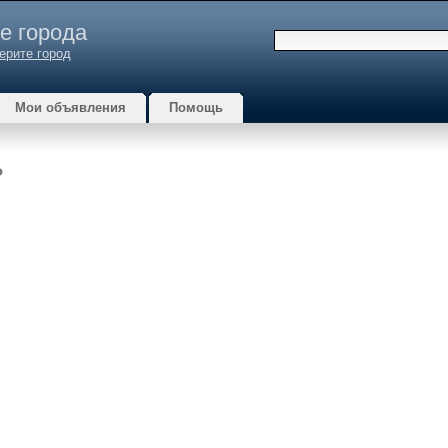
е города
ерите город
Мои объявления
Помощь
ь