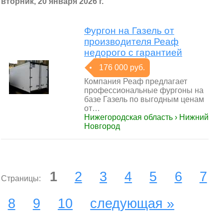
вторник, 20 января 2026 г.
Фургон на Газель от
производителя Реаф
недорого с гарантией
176 000 руб.
Компания Реаф предлагает
профессиональные фургоны на
базе Газель по выгодным ценам
от…
Нижегородская область › Нижний
Новгород
1
2
3
4
5
6
7
Страницы:
8
9
10
следующая »