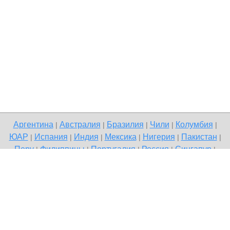
Аргентина
Австралия
Бразилия
Чили
Колумбия
|
|
|
|
|
ЮАР
Испания
Индия
Мексика
Нигерия
Пакистан
|
|
|
|
|
|
Перу
Филиппины
Португалия
Россия
Сингапур
|
|
|
|
|
Великобритания
США
Венесуэла
|
|
Copyright © 2026 Terdo — доска бесплатных объявлений, Все
города
Напишите нам
Политика конфиденциальности
|