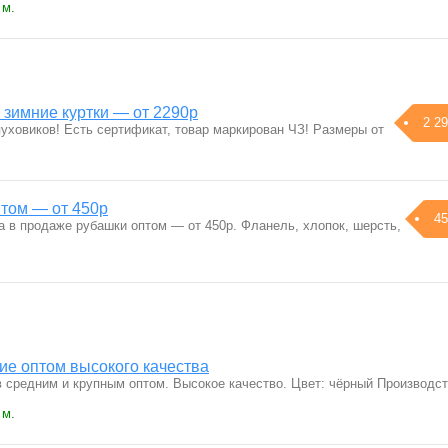
 м.
зимние куртки — от 2290р
2 29
уховиков! Есть сертификат, товар маркирован ЧЗ! Размеры от
том — от 450р
45
а в продаже рубашки оптом — от 450р. Фланель, хлопок, шерсть,
ие оптом высокого качества
 средним и крупным оптом. Высокое качество. Цвет: чёрный Производст
 м.