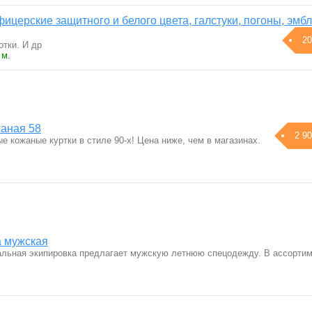
церские защитного и белого цвета, галстуки, погоны, эмб
20
отки. И др
 м.
жаная 58
2 90
 кожаные куртки в стиле 90-х! Цена ниже, чем в магазинах.
а мужская
льная экипировка предлагает мужскую летнюю спецодежду. В ассорти