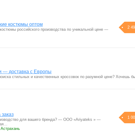
кие костюмы оптом
2 49
костюмы российского производства по уникальной цене —
и — доставка с Европы
 поиска стильных и качественных кроссовок по разумной цене? Хочешь 
 заказ
1 00
изводство для вашего бренда? — ООО «Ariyateks » —
ная…
 Астрахань