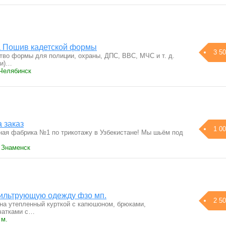
 Пошив кадетской формы
3 50
о формы для полиции, охраны, ДПС, ВВС, МЧС и т. д.
ки)…
 Челябинск
 заказ
1 00
ьная фабрика №1 по трикотажу в Узбекистане! Мы шьём под
› Знаменск
ильтрующую одежду фзо мп.
2 50
а утепленный курткой с капюшоном, брюками,
чатками с…
 м.