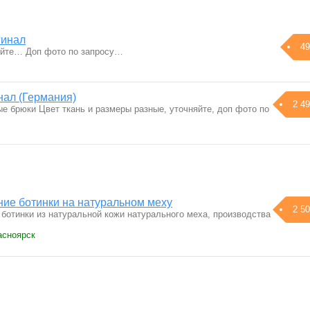
гинал
49
яйте… Доп фото по запросу…
нал (Германия)
2 49
е брюки Цвет ткань и размеры разные, уточняйте, доп фото по
ие ботинки на натуральном меху
2 50
ботинки из натуральной кожи натурального меха, производства
асноярск