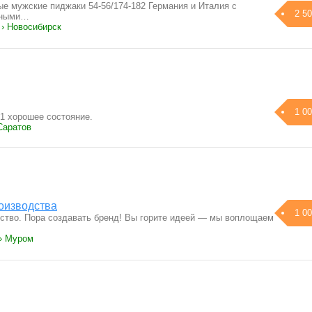
е мужские пиджаки 54-56/174-182 Германия и Италия с
2 50
бными…
 › Новосибирск
1 00
1 хорошее состояние.
Саратов
роизводства
1 00
дство. Пора создавать бренд! Вы горите идеей — мы воплощаем
› Муром