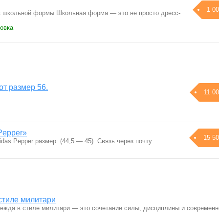
1 00
 школьной формы Школьная форма — это не просто дресс-
…
ковка
от размер 56.
11 00
Pepper»
15 50
das Pepper размер: (44,5 — 45). Связь через почту.
стиле милитари
ежда в стиле милитари — это сочетание силы, дисциплины и современн