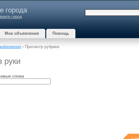
е города
ерите город
Мои объявления
Помощь
арфюмерия
› Просмотр рубрики
 руки
евые слова