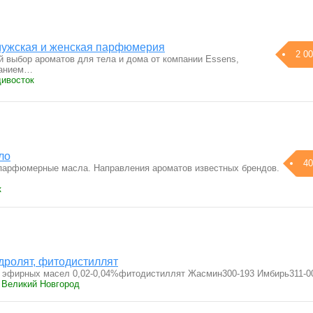
мужская и женская парфюмерия
2 00
 выбор ароматов для тела и дома от компании Essens,
ванием…
дивосток
ло
40
парфюмерные масла. Направления ароматов известных брендов.
к
дролят, фитодистиллят
 эфирных масел 0,02-0,04%фитодистиллят Жасмин300-193 Имбирь311-
› Великий Новгород