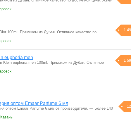
миком из Дубая. Отличное качество по доступной цене. Успей
аровск
1 49
ior 100ml. Прямиком из Дубая. Отличное качество по
аровск
n euphoria men
1 59
 Klein euphoria men 100ml. Прямиком из Дубая. Отличное
…
аровск
рия оптом Emaar Parfume 6 мл
12
 оптом Emaar Parfume 6 мл/ от производителя. — Более 140
 Казань