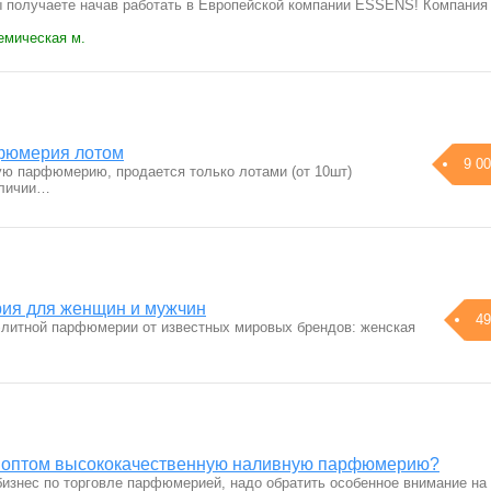
 получаете начав работать в Европейской компании ESSENS! Компания
емическая м.
фюмерия лотом
9 00
ю парфюмерию, продается только лотами (от 10шт)
аличии…
ия для женщин и мужчин
49
литной парфюмерии от известных мировых брендов: женская
и оптом высококачественную наливную парфюмерию?
бизнес по торговле парфюмерией, надо обратить особенное внимание на