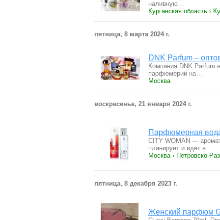
наливную…
Курганская область › К
пятница, 8 марта 2024 г.
DNK Parfum – опт
Компания DNK Parfum н
парфюмерии на…
Москва
воскресенье, 21 января 2024 г.
Парфюмерная вода
СITY WOMAN — аромат с
планирует и идёт в…
Москва › Петровско-Ра
пятница, 8 декабря 2023 г.
Женский парфюм G