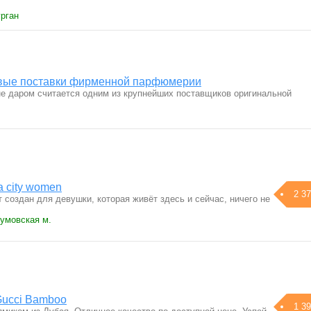
урган
овые поставки фирменной парфюмерии
е даром считается одним из крупнейших поставщиков оригинальной
 city women
2 37
оздан для девушки, которая живёт здесь и сейчас, ничего не
зумовская м.
ucci Bamboo
1 39