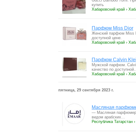
Gucci Bamboo 70ml. Пря
купить
Хабаровский край › Хаб
Парфюм Miss Dior
Женский парфюм Miss D
доступной цене.
Хабаровский край › Хаб
Парфюм Calvin Klei
Мужской парфюм. Calvin
качество по доступной
Хабаровский край › Хаб
пятница, 29 сентября 2023 г.
Масляная парфюме
— Масляная парфюмерия
видом арабских…
Республика Татарстан ›