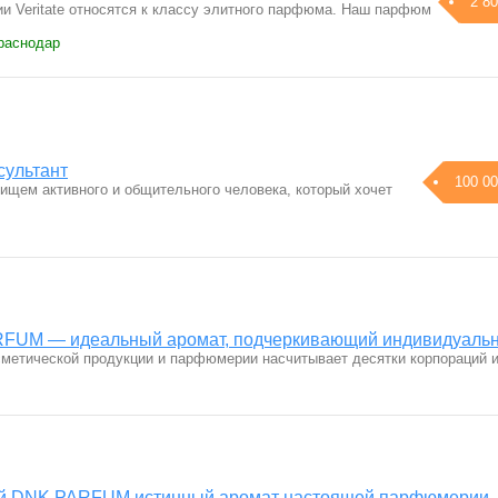
2 80
и Veritate относятся к классу элитного парфюма. Наш парфюм
Краснодар
ультант
100 00
ищем активного и общительного человека, который хочет
FUM — идеальный аромат, подчеркивающий индивидуальн
метической продукции и парфюмерии насчитывает десятки корпораций 
ей DNK PARFUM истинный аромат настоящей парфюмерии