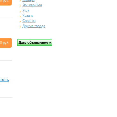
0 руб.
Йошкар-Ола
Уфа
Казань
Саратов
Другие города
0 руб.
ость
и