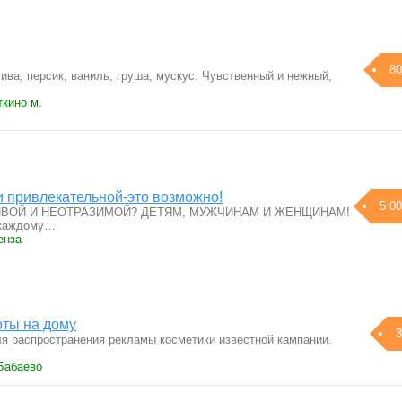
80
лива, персик, ваниль, груша, мускус. Чувственный и нежный,
ткино м.
и привлекательной-это возможно!
5 00
ВОЙ И НЕОТРАЗИМОЙ? ДЕТЯМ, МУЖЧИНАМ И ЖЕНЩИНАМ!
 каждому…
енза
оты на дому
3
ля распространения рекламы косметики известной кампании.
 Бабаево