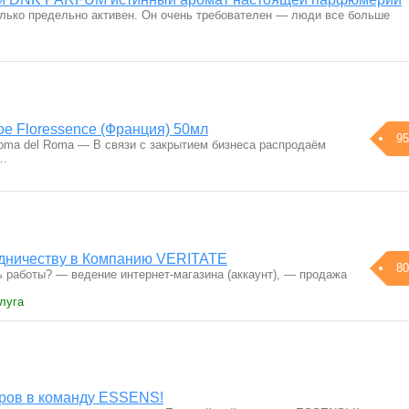
лько предельно активен. Он очень требователен — люди все больше
 Floressence (Франция) 50мл
95
oma del Roma — В связи с закрытием бизнеса распродаём
о…
дничеству в Компанию VERITATE
80
ь работы? — ведение интернет-магазина (аккаунт), — продажа
луга
ров в команду ESSENS!