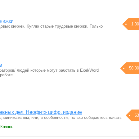
книжки
1 00
довых книжек. Куплю старые трудовые книжки. Только
в
50 00
аторов/ людей которые могут работать в Exel/Word
 рабoте…
лавных дел. Неофит» цифр. издание
63
дпринимателем, или, в особенности, только собираетесь начать
 Казань