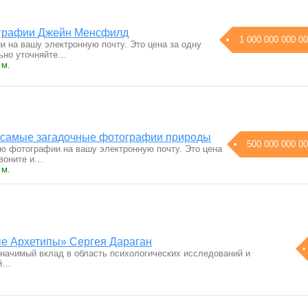
ографии Джейн Менсфилд
1 000 000 000 00
на вашу электронную почту. Это цена за одну
ьно уточняйте…
 м.
 самые загадочные фотографии природы
500 000 000 00
 фотографии на вашу электронную почту. Это цена
Звоните и…
 м.
е Архетипы» Сергея Дараган
начимый вклад в область психологических исследований и
ый…