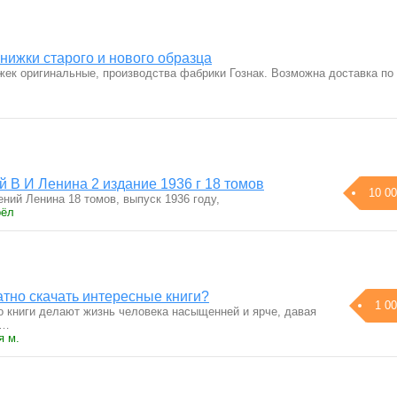
нижки старого и нового образца
ек оригинальные, производства фабрики Гознак. Возможна доставка по
 В И Ленина 2 издание 1936 г 18 томов
10 00
ний Ленина 18 томов, выпуск 1936 году,
рёл
тно скачать интересные книги?
1 00
о книги делают жизнь человека насыщенней и ярче, давая
я…
я м.