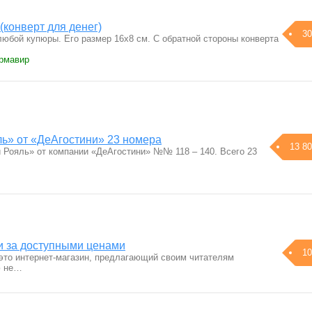
конверт для денег)
30
любой купюры. Его размер 16х8 см. С обратной стороны конверта
Армавир
ь» от «ДеАгостини» 23 номера
13 80
Рояль» от компании «ДеАгостини» №№ 118 – 140. Всего 23
 за доступными ценами
10
то интернет-магазин, предлагающий своим читателям
ю не…