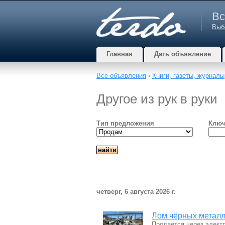
Вс
Выб
Главная
Дать объявление
Все объявления
›
Книги, газеты, журналы
Другое из рук в руки
Тип предложения
Ключ
четверг, 6 августа 2026 г.
Лом чёрных металл
Продается через элект