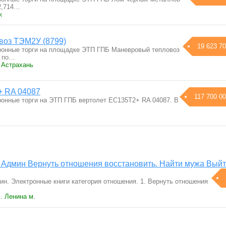
2,714…
к
воз ТЭМ2У (8799)
19 623 70
ронные торги на площадке ЭТП ГПБ Маневровый тепловоз
й по…
 Астрахань
+ RA 04087
117 700 00
ронные торги на ЭТП ГПБ вертолет ЕС135Т2+ RA 04087. В
 Админ Вернуть отношения восстановить. Найти мужа Вый
ин. Электронные книги категория отношения. 1. Вернуть отношения
. Ленина м.