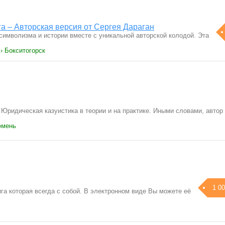
а – Авторская версия от Сергея Дараган
символизма и истории вместе с уникальной авторской колодой. Эта
› Бокситогорск
 Юридическая казуистика в теории и на практике. Иными словами, автор
юмень
1 00
га которая всегда с собой. В электронном виде Вы можете её