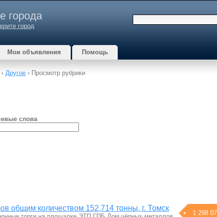
е города
ерите город
Мои объявления
Помощь
›
Другое
› Просмотр рубрики
евые слова
ов общим количеством 152,714 тонны, г. Томск
1 298 07
ронные торги на площадке ЭТП ГПБ Лом чёрных металлов