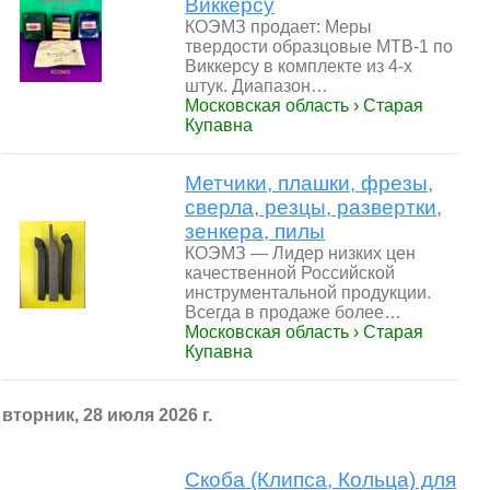
Виккерсу
КОЭМЗ продает: Меры
твердости образцовые МТВ-1 по
Виккерсу в комплекте из 4-х
штук. Диапазон…
Московская область › Старая
Купавна
Метчики, плашки, фрезы,
сверла, резцы, развертки,
зенкера, пилы
КОЭМЗ — Лидер низких цен
качественной Российской
инструментальной продукции.
Всегда в продаже более…
Московская область › Старая
Купавна
вторник, 28 июля 2026 г.
Скоба (Клипса, Кольца) для