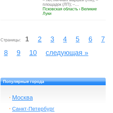
площадок (ЛП); –…
Псковская область › Великие
Луки
1
2
3
4
5
6
7
Страницы:
8
9
10
следующая »
Популярные города
Москва
Санкт-Петербург