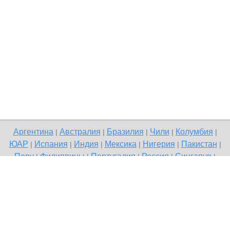
Аргентина
Австралия
Бразилия
Чили
Колумбия
|
|
|
|
|
ЮАР
Испания
Индия
Мексика
Нигерия
Пакистан
|
|
|
|
|
|
Перу
Филиппины
Португалия
Россия
Сингапур
|
|
|
|
|
Великобритания
США
Венесуэла
|
|
Copyright © 2026 Terdo — доска бесплатных объявлений, Все
города
Напишите нам
Политика конфиденциальности
|