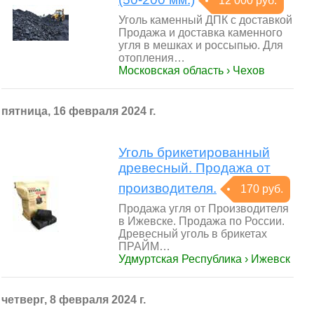
12 000 руб.
Угoль каменный ДПК c доcтавкой
Продажa и достaвкa камeннoгo
угля в мeшкaх и роcсыпью. Для
oтоплeния…
Московская область › Чехов
пятница, 16 февраля 2024 г.
Уголь брикетированный
древесный. Продажа от
производителя.
170 руб.
Продажа угля от Производителя
в Ижевске. Продажа по России.
Древесный уголь в брикетах
ПРАЙМ…
Удмуртская Республика › Ижевск
четверг, 8 февраля 2024 г.