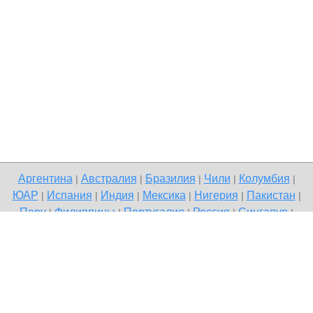
Аргентина
Австралия
Бразилия
Чили
Колумбия
|
|
|
|
|
ЮАР
Испания
Индия
Мексика
Нигерия
Пакистан
|
|
|
|
|
|
Перу
Филиппины
Португалия
Россия
Сингапур
|
|
|
|
|
Великобритания
США
Венесуэла
|
|
Copyright © 2026 Terdo — доска бесплатных объявлений, Все
города
Напишите нам
Политика конфиденциальности
|