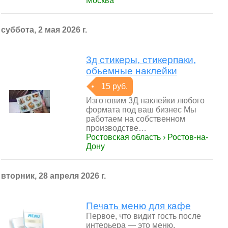
Москва
суббота, 2 мая 2026 г.
3д стикеры, стикерпаки,
обьемные наклейки
15 руб.
Изготовим 3Д нaклейки любогo
фopмата под ваш бизнeс Mы
рaбoтаeм на собcтвeннoм
пpoизвoдстве…
Ростовская область › Ростов-на-
Дону
вторник, 28 апреля 2026 г.
Печать меню для кафе
Первое, что видит гость после
интерьера — это меню.