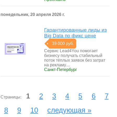
понедельник, 20 апреля 2026 г.
Гарантированные лиды из
Big Data по фикс цене
39 000 руб.
Сервис Lead4You помогает
бизнесу получать стабильный
поток тёплых заявок без затрат
на рекламу…
Санкт-Петербург
1
2
3
4
5
6
7
Страницы:
8
9
10
следующая »