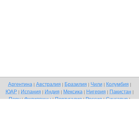
Аргентина
Австралия
Бразилия
Чили
Колумбия
|
|
|
|
|
ЮАР
Испания
Индия
Мексика
Нигерия
Пакистан
|
|
|
|
|
|
Перу
Филиппины
Португалия
Россия
Сингапур
|
|
|
|
|
Великобритания
США
Венесуэла
|
|
Copyright © 2026 Terdo — доска бесплатных объявлений, Все
города
Напишите нам
Политика конфиденциальности
|