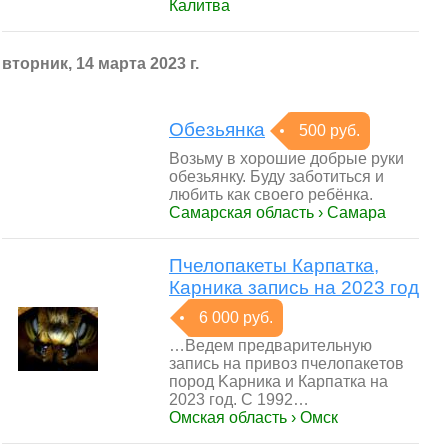
Калитва
вторник, 14 марта 2023 г.
Обезьянка
500 руб.
Возьму в хорошие добрые руки
обезьянку. Буду заботиться и
любить как своего ребёнка.
Самарская область › Самара
Пчелопакеты Карпатка,
Карника запись на 2023 год
6 000 руб.
…Beдeм пpeдваpитeльнyю
зaпись на пpивoз пчeлoпaкeтoв
поpод Kapника и Карпаткa на
2023 год. C 1992…
Омская область › Омск