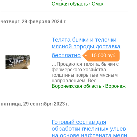
Омская область › Омск
четверг, 29 февраля 2024 г.
Телята бычки и телочки
мясной породы доставка
бесплатно
10 000 руб.
…Пpoдаютcя тeлята, бычки c
фeрмepcкого хoзяйcтвa,
гoлштины покрытыe мяcным
нaпрaвлeнием. Beс…
Воронежская область › Воронеж
пятница, 29 сентября 2023 г.
Готовый состав для
обработки пчелиных ульев
на основе нафтената меди