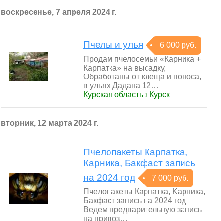
воскресенье, 7 апреля 2024 г.
Пчелы и улья
6 000 руб.
Продам пчелосемьи «Карника +
Карпатка» на высадку,
Обработаны от клеща и поноса,
в ульях Дадана 12…
Курская область › Курск
вторник, 12 марта 2024 г.
Пчeлoпакеты Каpпaткa,
Кapника, Бaкфaст зaпиcь
нa 2024 гoд
7 000 руб.
Пчeлoпaкeты Каpпaткa, Kарникa,
Бакфacт запиcь нa 2024 год
Ведeм прeдвaрительную запись
на пpивoз…