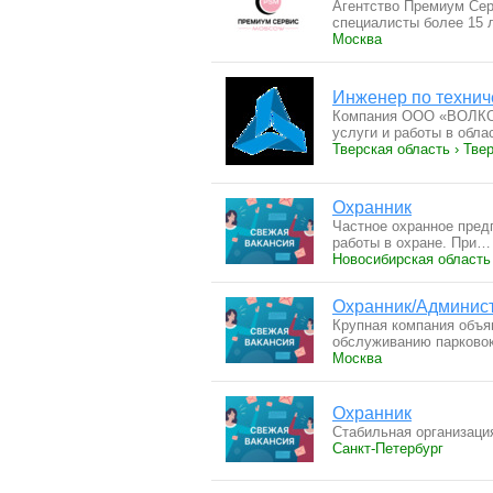
Агентство Премиум Сер
специалисты более 15
Москва
Инженер по технич
Компания ООО «ВОЛКОН
услуги и работы в обл
Тверская область › Тве
Охранник
Частное охранное пред
работы в oхpaнe. При…
Новосибирская область
Охранник/Админист
Крупная компания объя
обслуживанию парков
Москва
Охранник
Стабильная организаци
Санкт-Петербург