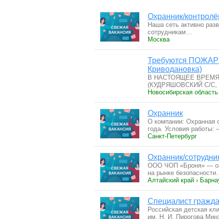
Охранник/контролё
Наша сеть активно раз
сотрудникам…
Москва
Требуются ПОЖАРНЫ
Криводановка)
В НАСТОЯЩЕЕ ВРЕМЯ
(КУДРЯШОВСКИЙ С/С
Новосибирская область
Охранник
О компании: Охранная
года. Условия работы:
Санкт-Петербург
Охранник/сотрудн
ООО ЧОП «Броня» — охр
на рынке безопасност
Алтайский край › Барна
Специалист гражда
Российская детская к
им. Н. И. Пирогова Ми