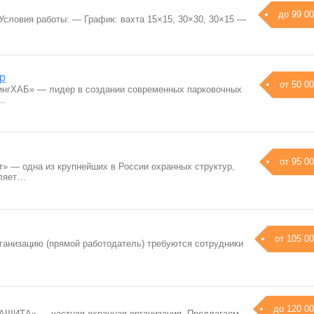
до 99 00
Условия работы: — График: вахта 15×15, 30×30, 30×15 —
р
от 50 00
ингХАБ» — лидер в создании современных парковочных
и…
от 95 00
 — одна из крупнейших в России охранных структур,
вляет…
от 105 00
ганизацию (прямой работодатель) требуются сотрудники
до 120 00
ИТА» — частная охранная организация. Предлагаем