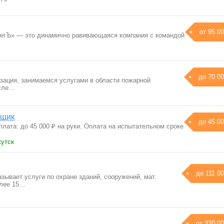
от 95 00
регЪ» — это динамично равивающаяся компания с командой
до 70 00
зация, занимаемся услугами в области пожарной
исле…
бщик
до 45 00
лата: до 45 000 ₽ на руки. Оплата на испытательном сроке
кутск
до 111 00
зывает услуги по охране зданий, сооружений, мат.
олее 15…
от 330 00