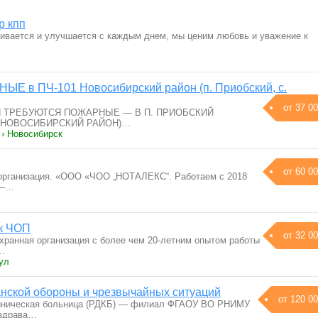
р кпп
вивается и улучшается с каждым днем, мы ценим любовь и уважение к
Е в ПЧ-101 Новосибирский район (п. Приобский, с.
от 37 00
 ТРЕБУЮТСЯ ПОЖАРНЫЕ — В П. ПРИОБСКИЙ
, НОВОСИБИРСКИЙ РАЙОН)…
 › Новосибирск
от 60 00
 организация. «ООО «ЧОО „НОТАЛЕКС“. Работаем с 2018
 —…
ик ЧОП
от 32 00
анная организация с более чем 20-летним опытом работы
и…
ул
нской обороны и чрезвычайных ситуаций
от 120 00
линическая больница (РДКБ) — филиал ФГАОУ ВО РНИМУ
нздрава…