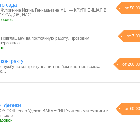
го сада
от 50 00
П Чупринина Ирина Геннадьевна МЫ — КРУПНЕЙШАЯ В
ИХ САДОВ, НАС…
Королёв
от 7 00
 Приглашаем на постоянную работу. Проводим
 персонала…
 м.
 контракту
от 260 00
 службу по контракту в элитные беспилотные войска
ус…
и, физики
от 60 00
КОУ ООШ село Удское ВАКАНСИЯ Учитель математики и
Ы село…
аровск