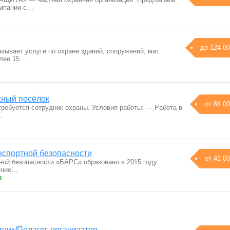
омпании с…
до 124 00
зывает услуги по охране зданий, сооружений, мат.
олее 15…
жный посёлок
от 84 00
требуется сотрудник охраны. Условия работы: — Работа в
…
нспортной безопасности
от 41 00
ной безопасности «БАРС» образовано в 2015 году
ение…
а
ник/Педагог-организатор