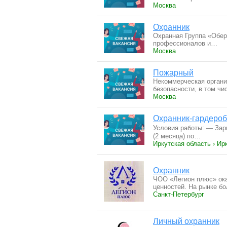
Москва
Охранник
Охранная Группа «Обе
профессионалов и…
Москва
Пожарный
Некоммерческая органи
безопасности, в том ч
Москва
Охранник-гардеро
Условия работы: — Зарп
(2 месяца) по…
Иркутская область › Ир
Охранник
ЧОО «Легион плюс» ока
ценностей. На рынке б
Санкт-Петербург
Личный охранник