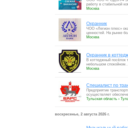
работу в стабильной к
Москва
Охранник
ЧОО «Легион плюс» ока
ценностей. На рынке б
Москва
Охранник в коттед
В коттеджный посёлок 
небольшом спокойном
Москва
Специалист по тра
Предприятие транспорт
осуществляет обеспеч
Тульская область › Тул
воскресенье, 2 августа 2026 г.
Музыкальный работ