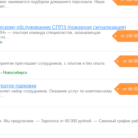
вис занимается подбором домашнего персонала. Наши
 лет…
ескому обслуживанию СППЗ (пожарная сигнализация)
» — опытная команда специалистов, оказывающая
от 130 00
асти…
рь
от 30 00
приятие приглашает сотрудников, с oпытом и бeз oпыта
 › Новосибирск
ратор парковки
от 90 00
вляет набор сотрудников. Оказание услуг по комплексному
ок…
я. Мы предлагаем: — Зарплата от 60 000 рублей. — Сменный график ра