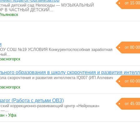
от 15 00
Частный детский сад Непоседы — МУЗЫКАЛЬНЫЙ
ОР В ЧАСТНЫЙ ДЕТСКИЙ…
Ульяновск
и
от 80 00
БОУ СОШ №19 УСЛОВИЯ Конкурентоспособная заработная
ьный…
расногорск
льного образования в школу скорочтения и развития интелл
ола скорочтения и развития интеллекта IQ007 (ИП Аплевич
от 60 00
расногорск
агог (Работа с детьми ОВЗ)
от 45 00
тский коррекционно-развивающий центр «Нейрошка»
ы —…
ан › Уфа