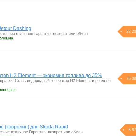
Jetour Dashing
22 20
стояние отличное Гарантия: возврат или обмен
Коломна
тор H2 Element — экономия топлива до 35%
75 00
аправки! Ставь водородный генератор H2 Element и реально
асноярск
е (ковролин) для Skoda Rapid
5 67
яние отличное Гарантия: возврат или обмен