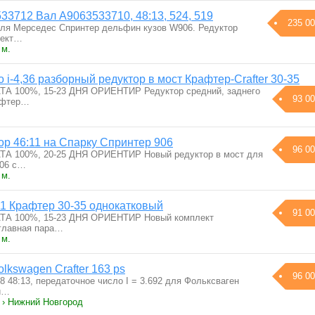
33712 Вал A9063533710, 48:13, 524, 519
235 00
для Мерседес Спринтер дельфин кузов W906. Редуктор
лект…
 м.
 i-4,36 разборный редуктор в мост Крафтер-Сrafter 30-35
 100%, 15-23 ДНЯ ОРИЕНТИР Редуктор средний, заднего
93 00
афтер…
ор 46:11 на Спарку Спринтер 906
96 00
 100%, 20-25 ДНЯ ОРИЕНТИР Новый редуктор в мост для
906 с…
 м.
11 Крафтер 30-35 однокатковый
91 00
 100%, 15-23 ДНЯ ОРИЕНТИР Новый комплект
главная пара…
 м.
lkswagen Crafter 163 ps
96 00
48 48:13, передаточное число I = 3.692 для Фольксваген
й…
 › Нижний Новгород