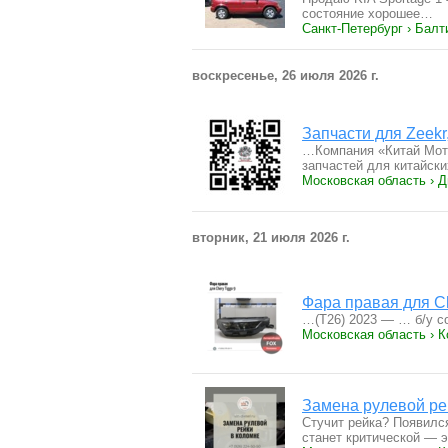
состояние хорошее…
Санкт-Петербург › Балт
воскресенье, 26 июля 2026 г.
Запчасти для Zeekr
…Компания «Китай Мот
запчастей для китайск
Московская область › 
вторник, 21 июля 2026 г.
Фара правая для Ch
…(T26) 2023 — … б/у с
Московская область › 
Замена рулевой ре
Стучит рейка? Появилс
станет критической — 