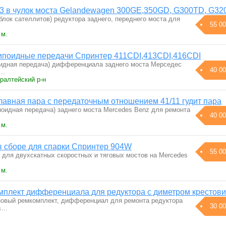
 в чулок моста Gelandewagen 300GE,350GD, G300TD, G32
лок сателлитов) редуктора заднего, переднего моста для
55 00
 м.
 гипоидные передачи Спринтер 411CDI,413CDI,416СDI
поидная передача) дифференциала заднего моста Mерседес
40 00
н…
ралтейский р-н
лавная пара с передаточным отношением 41/11 гудит пара
поидная передача) заднего моста Mercedes Benz для ремонта
40 00
 м.
в сборе для спарки Спринтер 904W
55 00
для двухскатных скоростных и тяговых мостов на Mercedes
 м.
омплект дифференциала для редуктора с диметром крестов
новый ремкомплект, дифференциал для ремонта редуктора
30 00
es…