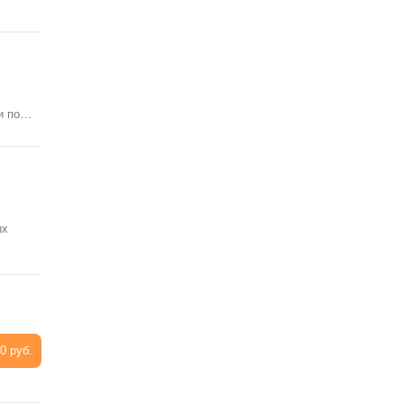
ги по…
ых
0 руб.