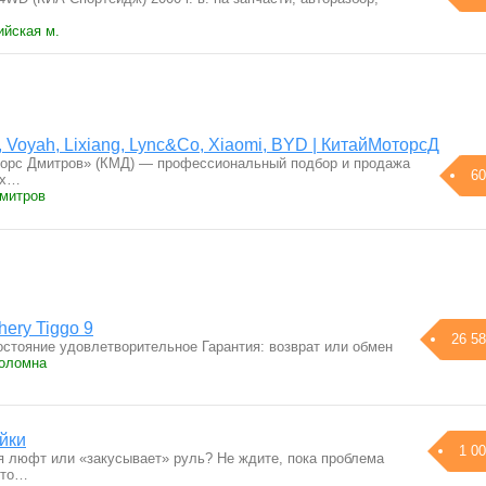
ийская м.
, Voyah, Lixiang, Lync&Co, Xiaomi, BYD | КитайМоторсД
орс Дмитров» (КМД) — профессиональный подбор и продажа
60
их…
Дмитров
ery Tiggo 9
26 58
остояние удовлетворительное Гарантия: возврат или обмен
Коломна
йки
1 00
я люфт или «закусывает» руль? Не ждите, пока проблема
это…