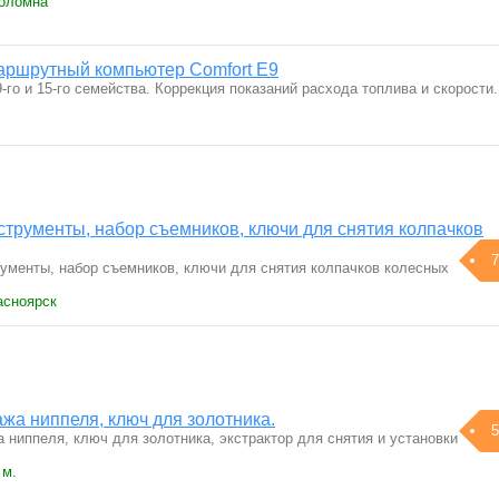
Коломна
аршрутный компьютер Comfort E9
го и 15-го семейства. Коррекция показаний расхода топлива и скорости.
трументы, набор съемников, ключи для снятия колпачков
7
ументы, набор съемников, ключи для снятия колпачков колесных
асноярск
жа ниппеля, ключ для золотника.
5
 ниппеля, ключ для золотника, экстрактор для снятия и установки
 м.