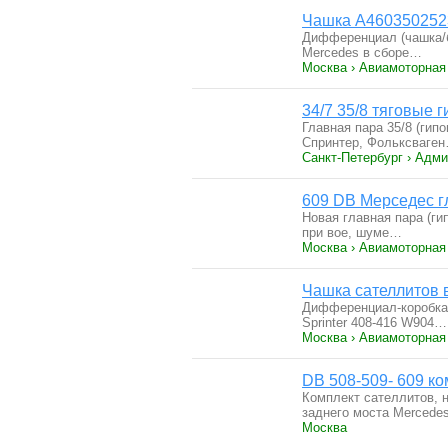
Чашка A4603502523
Дифференциал (чашка/б
Mercedes в сборе…
Москва › Авиамоторная
34/7 35/8 тяговые
Главная пара 35/8 (ги
Спринтер, Фольксваге
Санкт-Петербург › Адми
609 DB Мерседес г
Новая главная пара (ги
при вое, шуме…
Москва › Авиамоторная
Чашка сателлитов 
Дифференциал-коробка 
Sprinter 408-416 W904…
Москва › Авиамоторная
DB 508-509- 609 к
Комплект сателлитов, 
заднего моста Merced
Москва