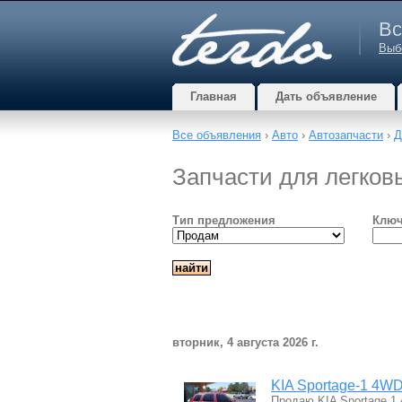
Вс
Выб
Главная
Дать объявление
Все объявления
›
Авто
›
Автозапчасти
›
Д
Запчасти для легков
Тип предложения
Ключ
вторник, 4 августа 2026 г.
KIA Sportage-1 4WD
Продаю KIA Sportage 1 