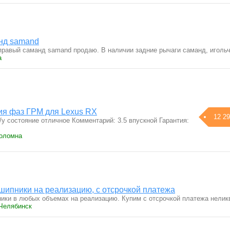
нд samand
равый саманд samand продаю. В наличии задние рычаги саманд, игол
а
ия фаз ГРМ для Lexus RX
12 29
у состояние отличное Комментарий: 3.5 впускной Гарантия:
Коломна
ипники на реализацию, с отсрочкой платежа
ики в любых объемах на реализацию. Купим с отсрочкой платежа нели
 Челябинск