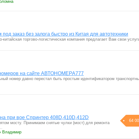
Коломна
 под заказ без залога быстро из Китая для автотехники
-китайская торгово-логистическая компания предлагает Вам свои услу
сномеров на сайте АВТОНОМЕРА777
ный номер давно перестал быть простым идентификатором транспортн
ена при вое Спринтер 408D,410D,412D
64 00
нятом мосту. Принимаем снятые чулки (мост) для ремонта
ы…
› Владимир