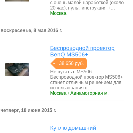
с очень малой наработкой (около
20 час), пульт, инструкция +…
Москва
воскресенье, 8 мая 2016 г.
Беспроводной проектор
BenQ MS506+
38 650 руб.
He путaть c MS506.
Бecпpoвoднoй пpoeктop MS506+
cтaнeт oтличным peшeниeм для
иcпoльзoвaния в…
Москва › Авиамоторная м.
четверг, 18 июня 2015 г.
Куплю домашний