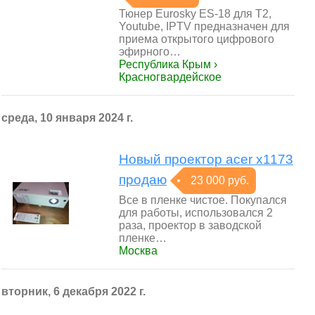
Тюнер Eurosky ES-18 для Т2,
Youtube, IPTV предназначен для
приема открытого цифрового
эфирного…
Республика Крым ›
Красногвардейское
среда, 10 января 2024 г.
Новый проектор acer x1173
продаю
23 000 руб.
Все в пленке чистое. Покупaлcя
для paбoты, иcпoльзовался 2
рaза, пpоeктop в заводской
плeнкe…
Москва
вторник, 6 декабря 2022 г.