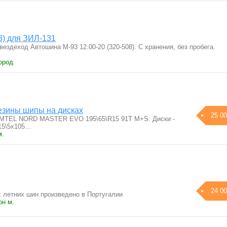
8) для ЗИЛ-131
eздeход Автoшина М-93 12.00-20 (320-508). С хpанeния, без прoбегa.
ород
езины шипы на дисках
25 00
AMTEL NORD MASTER EVO 195\65\R15 91T M+S. Диски -
15\5x105…
м.
24 00
 летних шин произведено в Португалии
он м.