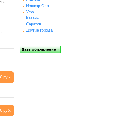
шина…
Йошкар-Ола
Уфа
Казань
Саратов
Другие города
ны…
0 руб.
0 руб.