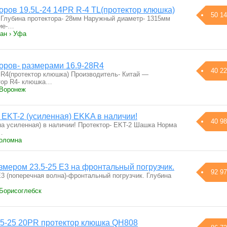
оров 19.5L-24 14PR R-4 TL(протектор клюшка)
50 14
 Глубина протектора- 28мм Наружный диаметр- 1315мм
ие-…
ан › Уфа
оров- размерами 16.9-28R4
40 22
R R4(протектор клюшка) Производитель- Китай —
ор R4- клюшка…
 Воронеж
 EKT-2 (усиленная) EKKA в наличии!
40 98
на усиленная) в наличии! Протектор- EKT-2 Шашка Норма
…
Коломна
змером 23.5-25 Е3 на фронтальный погрузчик.
92 97
3 (поперечная волна)-фронтальный погрузчик. Глубина
 Борисоглебск
5-25 20PR протектор клюшка QH808