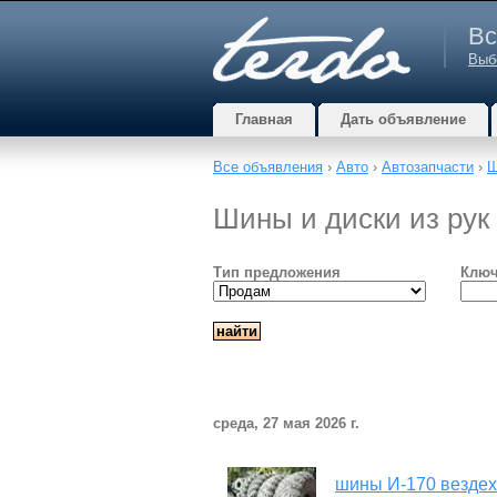
Вс
Выб
Главная
Дать объявление
Все объявления
›
Авто
›
Автозапчасти
›
Ш
Шины и диски из рук 
Тип предложения
Ключ
среда, 27 мая 2026 г.
шины И-170 вездехо