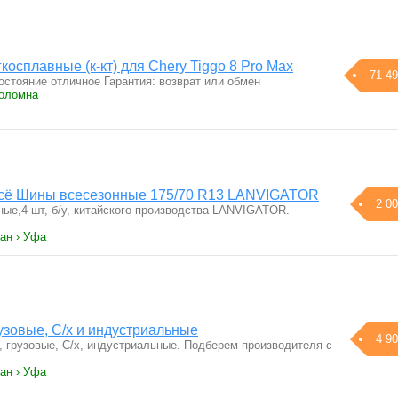
косплавные (к-кт) для Chery Tiggo 8 Pro Max
71 49
остояние отличное Гарантия: возврат или обмен
Коломна
всё Шины всесезонные 175/70 R13 LANVIGATOR
2 00
ые,4 шт, б/у, китайского производства LANVIGATOR.
ан › Уфа
узовые, С/х и индустриальные
4 90
, грузовые, С/х, индустриальные. Подберем производителя с
ан › Уфа