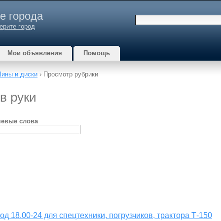
е города
ерите город
Мои объявления
Помощь
ины и диски
› Просмотр рубрики
в руки
евые слова
д 18.00-24 для спецтехники, погрузчиков, трактора Т-150