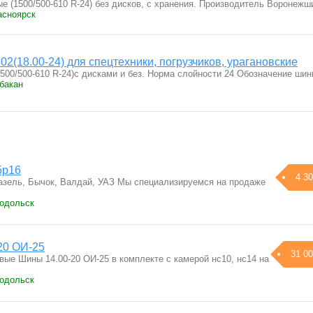
е (1500/500-610 R-24) без дисков, с хранения. Производитель Воронеж
асноярск
2(18.00-24) для спецтехники, погрузчиков, урагановские
1500/500-610 R-24)с дисками и без. Норма слойности 24 Обозначение ши
бакан
5p16
4 30
азель, Бычок, Валдай, УАЗ Мы специализируемся на продаже
Подольск
20 ОИ-25
31 00
овые Шины 14.00-20 ОИ-25 в комплекте с камерой нс10, нс14 на
Подольск