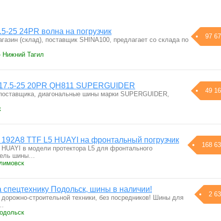
5-25 24PR волна на погрузчик
97 67
газин (склад), поставщик SHINA100, предлагает со склада по
› Нижний Тагил
к 17.5-25 20PR QH811 SUPERGUIDER
49 16
 поставщика, диагональные шины марки SUPERGUIDER,
к
 192A8 TTF L5 HUAYI на фронтальный погрузчик
168 63
5 HUAYI в модели протектора L5 для фронтального
итель шины…
Климовск
 спецтехнику Подольск, шины в наличии!
2 63
 дорожно-строительной техники, без посредников! Шины для
я…
Подольск