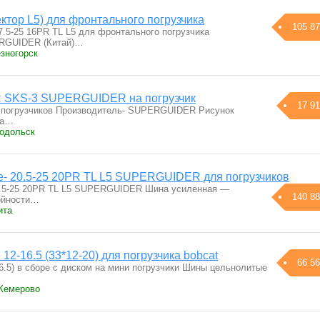
ктор L5) для фронтального погрузчика
105 87
5-25 16PR TL L5 для фронтального погрузчика
ERGUIDER (Китай)…
зногорск
R SKS-3 SUPERGUIDER на погрузчик
17 91
и погрузчиков Производитель- SUPERGUIDER Рисунок
ма…
Подольск
- 20.5-25 20PR TL L5 SUPERGUIDER для погрузчиков
.5-25 20PR TL L5 SUPERGUIDER Шина усиленная —
140 88
ойности…
ита
2-16.5 (33*12-20) для погрузчика bobcat
66 56
6.5) в сборе с диском на мини погрузчики Шины цельнолитые
 Кемерово