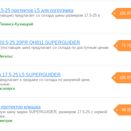
-25 протектор L5 для погрузчика
105 87
тавщик) предлагает со склада шины размером 17.5-25 в
 Ленинск-Кузнецкий
к 20.5-25 20PR QH811 SUPERGUIDER
71 72
(поставщик шин) предлагает со склада по доступным ценам
Энгельс
ик 17.5-25 L5 SUPERGUIDER
105 87
редлагает к продаже со склада по разумной цене,
альные…
асноярск
 протектор клюшка
49 20
ную шину марки SUPERGUIDER, размером 17.5-25 с нормой
унке…
Дмитров